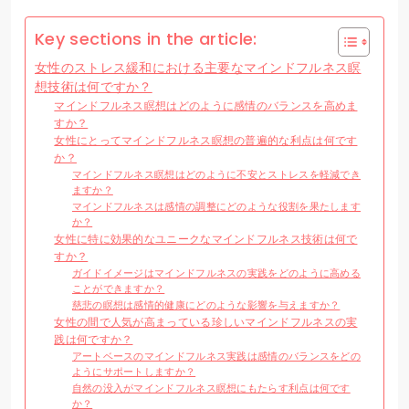
Key sections in the article:
女性のストレス緩和における主要なマインドフルネス瞑
想技術は何ですか？
マインドフルネス瞑想はどのように感情のバランスを高めま
すか？
女性にとってマインドフルネス瞑想の普遍的な利点は何です
か？
マインドフルネス瞑想はどのように不安とストレスを軽減でき
ますか？
マインドフルネスは感情の調整にどのような役割を果たします
か？
女性に特に効果的なユニークなマインドフルネス技術は何で
すか？
ガイドイメージはマインドフルネスの実践をどのように高める
ことができますか？
慈悲の瞑想は感情的健康にどのような影響を与えますか？
女性の間で人気が高まっている珍しいマインドフルネスの実
践は何ですか？
アートベースのマインドフルネス実践は感情のバランスをどの
ようにサポートしますか？
自然の没入がマインドフルネス瞑想にもたらす利点は何です
か？