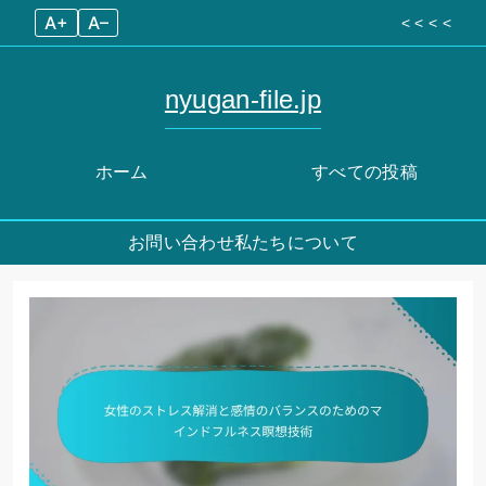
A+
A–
< < < <
nyugan-file.jp
ホーム
すべての投稿
お問い合わせ
私たちについて
Skip
to
content