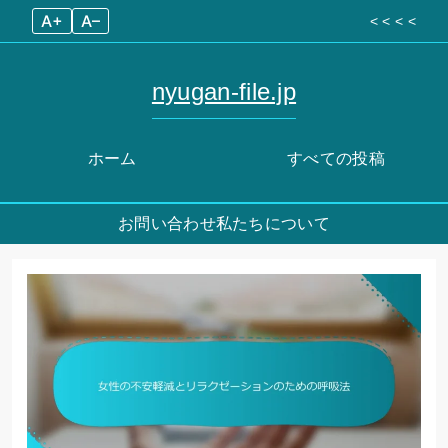
A+
A–
< < < <
nyugan-file.jp
ホーム
すべての投稿
お問い合わせ
私たちについて
Skip
to
content