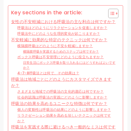
Key sections in the article:
女性の不安軽減における呼吸法の主な利点は何ですか？
呼吸法はどのようにリラクゼーションを促進しますか？
呼吸法中にどのような生理的変化が起こりますか？
不安軽減に効果的な特定のテクニックは何ですか？
横隔膜呼吸はどのように不安を軽減しますか？
横隔膜呼吸を実践するためのステップは何ですか？
ボックス呼吸は不安管理にどのように役立ちますか？
日常生活にボックス呼吸を取り入れるにはどうすればよいです
か？
4-7-8呼吸法とは何で、その効果は？
呼吸法は地域ごとにどのようにカスタマイズできます
か？
さまざまな地域での呼吸法の文化的適応は何ですか？
社会的認識は呼吸法の実践にどのように影響しますか？
呼吸法の効果を高めるユニークな特徴は何ですか？
個人の変動性は呼吸法の結果にどのように影響しますか？
リラクゼーション効果を高める珍しいテクニックは何です
か？
呼吸法を実践する際に避けるべき一般的なミスは何です