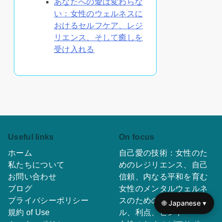
あなたへの愛は変わらな
い：女性のウェルネスに
おけるセルフケア、レジ
リエンス、そして癒しを
受け入れる
Useful links
On focus
ホーム
自己愛の技術：女性のた
私たちについて
めのレジリエンス、自己
お問い合わせ
信頼、内なる平和を育む
ブログ
女性のメンタルウェルネ
プライバシーポリシー
スのためのヨガ：スタイ
🌐 Japanese ▾
規約 of Use
ル、利点、ヒント