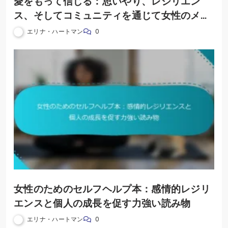
愛をもって信じる：思いやり、レジリエン
ス、そしてコミュニティを通じて女性のメン
タルヘルスを育む
エリナ・ハートマン
0
女性のためのセルフヘルプ本：感情的レジリ
エンスと個人の成長を促す力強い読み物
エリナ・ハートマン
0