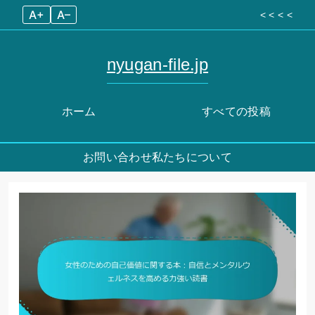
A+
A–
< < < <
nyugan-file.jp
ホーム
すべての投稿
お問い合わせ
私たちについて
Skip
to
content