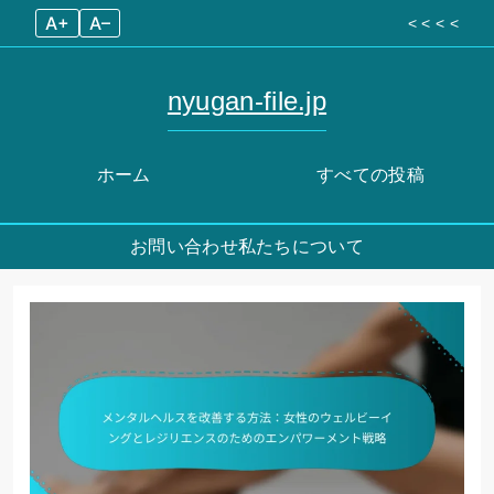
A+
A–
< < < <
nyugan-file.jp
ホーム
すべての投稿
お問い合わせ
私たちについて
Skip
to
content