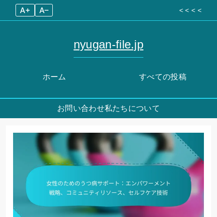
A+
A–
< < < <
nyugan-file.jp
ホーム
すべての投稿
お問い合わせ
私たちについて
Skip
to
content