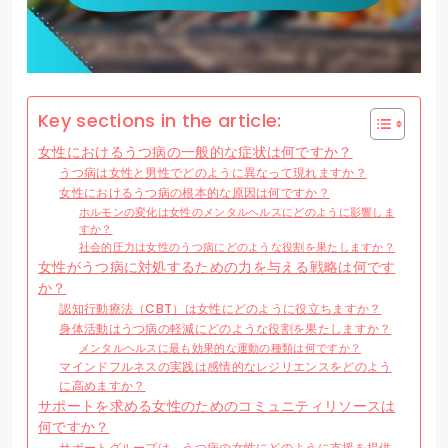
Key sections in the article:
女性におけるうつ病の一般的な症状は何ですか？
うつ病は女性と男性でどのように異なって現れますか？
女性におけるうつ病の根本的な原因は何ですか？
ホルモンの変化は女性のメンタルヘルスにどのように影響しま
すか？
社会的圧力は女性のうつ病にどのような役割を果たしますか？
女性がうつ病に対処するための力を与える戦略は何です
か？
認知行動療法（CBT）は女性にどのように役立ちますか？
身体活動はうつ病の軽減にどのような役割を果たしますか？
メンタルヘルスに最も効果的な運動の種類は何ですか？
マインドフルネスの実践は感情的なレジリエンスをどのよう
に高めますか？
サポートを求める女性のためのコミュニティリソースは
何ですか？
サポートグループは、うつ病の女性にどのように支援を提供