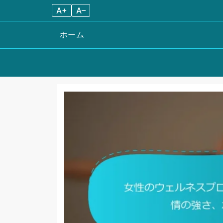
A+
A–
ホーム
Skip
to
content