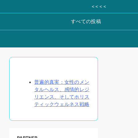
< < < <
すべての投稿
ランダムな投稿を発見
普遍的真実：女性のメン
タルヘルス、感情的レジ
リエンス、そしてホリス
ティックウェルネス戦略
PARTNER