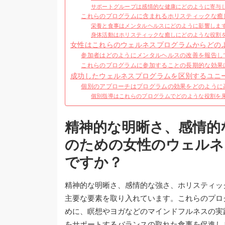
サポートグループは感情的な健康にどのように寄与
これらのプログラムに含まれるホリスティックな癒
栄養と食事はメンタルヘルスにどのように影響しま
身体活動はホリスティックな癒しにどのような役割
女性はこれらのウェルネスプログラムからどの
参加者はどのようにメンタルヘルスの改善を報告し
これらのプログラムに参加することの長期的な効果
成功したウェルネスプログラムを区別するユニ
個別のアプローチはプログラムの効果をどのように
個別指導はこれらのプログラムでどのような役割を
精神的な明晰さ、感情的
のための女性のウェルネ
ですか？
精神的な明晰さ、感情的な強さ、ホリスティッ
主要な要素を取り入れています。これらのプロ
めに、瞑想やヨガなどのマインドフルネスの実
をサポートするバランスの取れた食事を促進し