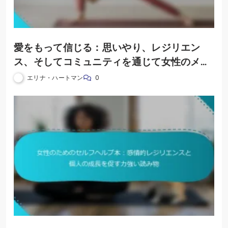
愛をもって信じる：思いやり、レジリエン
ス、そしてコミュニティを通じて女性のメン
タルヘルスを育む
エリナ・ハートマン
0