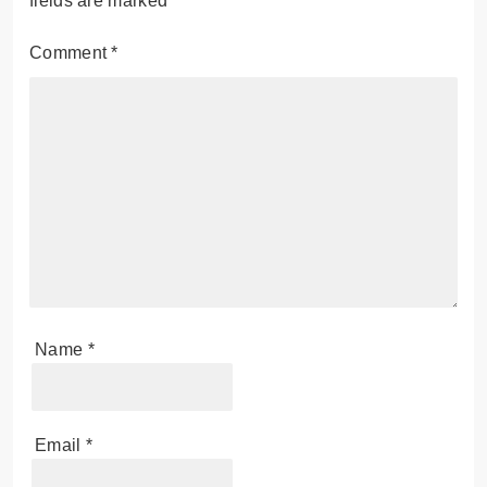
ウェルネスと経済的自立を促進する
Leave a Reply
Your email address will not be published.
Required
fields are marked
*
Comment
*