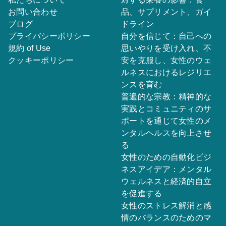
Useful links
On focus
ホーム
女性のメンタルヘルスに
私たちについて
対する栄養の影響：食
お問い合わせ
品、サプリメント、ガイ
ブログ
ドライン
プライバシーポリシー
自分を信じて：自己への
規約 of Use
思いやりを受け入れ、不
クッキーポリシー
安を克服し、女性のウェ
ルネスにおけるレジリエ
ンスを育む
普遍的な宗教：精神的な
実践とコミュニティのサ
ポートを通じて女性のメ