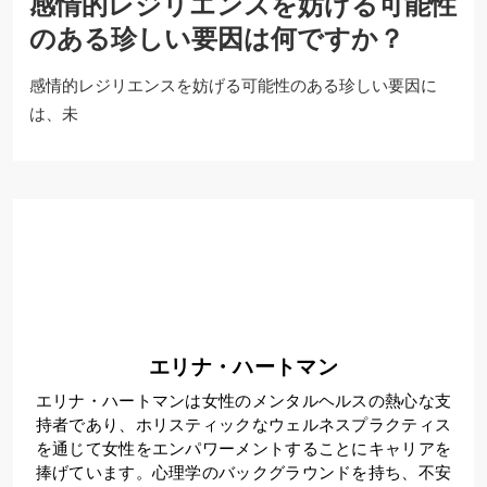
件付けにより道徳的ジレンマを異なる方法でナビゲートす
ることが多く、これが共感や感情的知性を高めることがあ
ります。さらに、ロールモデルの存在は希少な属性として
機能し、感情的レジリエンスを導き、コミュニティの感覚
を育むことができます。これらの要素は、女性の感情的成
長に対する微妙な理解に集中的に寄与します。
感情的レジリエンスを妨げる可能性
のある珍しい要因は何ですか？
感情的レジリエンスを妨げる可能性のある珍しい要因に
は、未