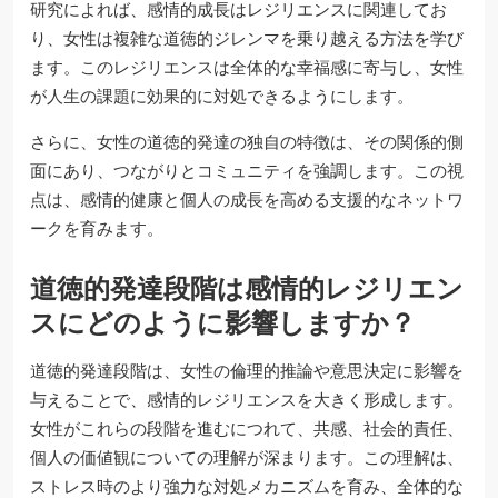
研究によれば、感情的成長はレジリエンスに関連してお
り、女性は複雑な道徳的ジレンマを乗り越える方法を学び
ます。このレジリエンスは全体的な幸福感に寄与し、女性
が人生の課題に効果的に対処できるようにします。
さらに、女性の道徳的発達の独自の特徴は、その関係的側
面にあり、つながりとコミュニティを強調します。この視
点は、感情的健康と個人の成長を高める支援的なネットワ
ークを育みます。
道徳的発達段階は感情的レジリエン
スにどのように影響しますか？
道徳的発達段階は、女性の倫理的推論や意思決定に影響を
与えることで、感情的レジリエンスを大きく形成します。
女性がこれらの段階を進むにつれて、共感、社会的責任、
個人の価値観についての理解が深まります。この理解は、
ストレス時のより強力な対処メカニズムを育み、全体的な