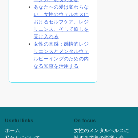
あなたへのおすすめ
整理された混沌の意味：
女性のメンタルヘルスに
おけるバランス、レジリ
エンス、成長の受容
あなたへの愛は変わらな
い：女性のウェルネスに
おけるセルフケア、レジ
リエンス、そして癒しを
受け入れる
女性の直感：感情的レジ
リエンスとメンタルウェ
ルビーイングのための内
なる知恵を活用する