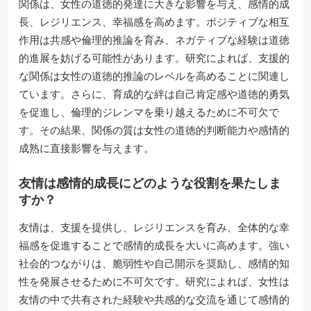
リエンスに異なる影響を与えます。これらの違いを理解す
ることは、両性に対するターゲットを絞った支援戦略を導
くことができます。
関係は女性の道徳的発達にどのよう
に影響しますか？
関係は、女性の道徳的発達に大きな影響を与え、感情的成
長、レジリエンス、幸福感を高めます。ポジティブな相互
作用は共感や倫理的推論を育み、ネガティブな経験は道徳
的進展を妨げる可能性があります。研究によれば、支援的
な関係は女性の道徳的推論のレベルを高めることに関連し
ています。さらに、育成的な絆は自己肯定感や道徳的勇気
を促進し、倫理的ジレンマを乗り越えるために不可欠で
す。その結果、関係の質は女性の道徳的判断能力や感情的
成熟に直接影響を与えます。