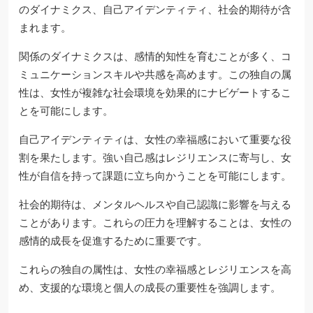
女性の幸福感に影響を与える
独自の属性
女性の幸福感は、感情的成長とレジリエンスに影響を与え
る独自の属性によって形成されます。主な側面には、関係
のダイナミクス、自己アイデンティティ、社会的期待が含
まれます。
関係のダイナミクスは、感情的知性を育むことが多く、コ
ミュニケーションスキルや共感を高めます。この独自の属
性は、女性が複雑な社会環境を効果的にナビゲートするこ
とを可能にします。
自己アイデンティティは、女性の幸福感において重要な役
割を果たします。強い自己感はレジリエンスに寄与し、女
性が自信を持って課題に立ち向かうことを可能にします。