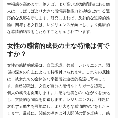
幸福感を高めます。例えば、より高い道徳的段階にある個
人は、しばしばより大きな感情調整能力と挑戦に対する適
応的な反応を示します。研究によれば、反射的な道徳的推
論に関与する女性は、レジリエンスが向上し、より健康的
な感情的結果をもたらすことが示されています。
女性の感情的成長の主な特徴は何で
すか？
女性の感情的成長は、自己認識、共感、レジリエンス、関
係の深さの向上によって特徴付けられます。これらの属性
は、彼女たちの全体的な幸福感と道徳的発達に寄与しま
す。自己認識は、女性が自分の感情やトリガーを認識し、
個人の成長を促進します。共感は他者とのつながりを強化
し、支援的な関係を促進します。レジリエンスは、課題に
対処する能力を可能にし、より大きな感情的安定をもたら
します。最後に、関係の深さは対人関係の質を反映し、感