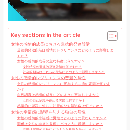
Key sections in the article:
女性の感情的成長における道徳的発達段階
道徳的発達段階は感情的レジリエンスにどのように影響しま
すか？
女性の感情的成長の主な特徴は何ですか？
女性特有の道徳的発達段階は何ですか？
社会的期待はこれらの段階にどのように影響しますか？
女性の感情的レジリエンスの普遍的属性
女性の感情的レジリエンスに寄与する共通の要因は何です
か？
自己認識は感情的成長にどのように寄与しますか？
女性の自己認識を高める実践は何ですか？
感情的な課題に対して効果的な対処戦略は何ですか？
女性の幸福感に影響を与える独自の属性
女性の感情的幸福感は男性とどのように異なりますか？
関係は女性の道徳的発達にどのように影響しますか？
友情は感情的成長にどのような役割を果たしますか？