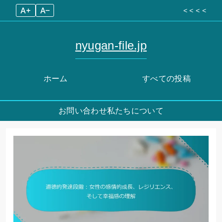
A+
A–
< < < <
nyugan-file.jp
ホーム
すべての投稿
お問い合わせ
私たちについて
Skip
to
content