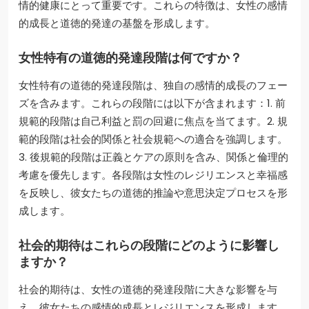
情的健康にとって重要です。これらの特徴は、女性の感情
的成長と道徳的発達の基盤を形成します。
女性特有の道徳的発達段階は何ですか？
女性特有の道徳的発達段階は、独自の感情的成長のフェー
ズを含みます。これらの段階には以下が含まれます：1. 前
規範的段階は自己利益と罰の回避に焦点を当てます。2. 規
範的段階は社会的関係と社会規範への適合を強調します。
3. 後規範的段階は正義とケアの原則を含み、関係と倫理的
考慮を優先します。各段階は女性のレジリエンスと幸福感
を反映し、彼女たちの道徳的推論や意思決定プロセスを形
成します。
社会的期待はこれらの段階にどのように影響し
ますか？
社会的期待は、女性の道徳的発達段階に大きな影響を与
え、彼女たちの感情的成長とレジリエンスを形成します。