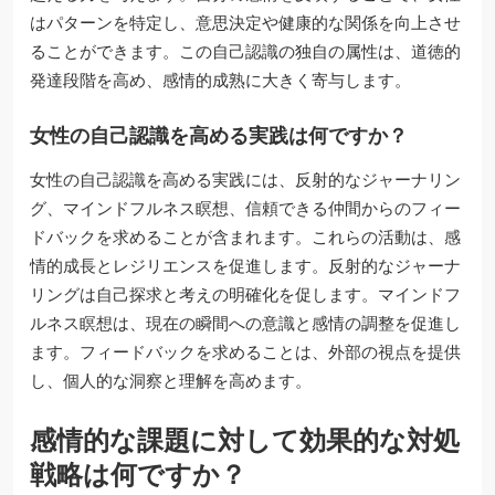
はパターンを特定し、意思決定や健康的な関係を向上させ
ることができます。この自己認識の独自の属性は、道徳的
発達段階を高め、感情的成熟に大きく寄与します。
女性の自己認識を高める実践は何ですか？
女性の自己認識を高める実践には、反射的なジャーナリン
グ、マインドフルネス瞑想、信頼できる仲間からのフィー
ドバックを求めることが含まれます。これらの活動は、感
情的成長とレジリエンスを促進します。反射的なジャーナ
リングは自己探求と考えの明確化を促します。マインドフ
ルネス瞑想は、現在の瞬間への意識と感情の調整を促進し
ます。フィードバックを求めることは、外部の視点を提供
し、個人的な洞察と理解を高めます。
感情的な課題に対して効果的な対処
戦略は何ですか？